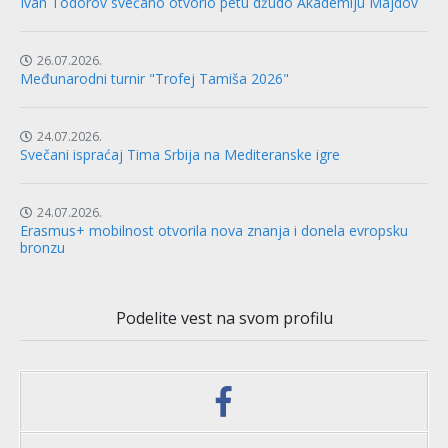
Ivan Todorov svečano otvorio petu džudo Akademiju Majdov
26.07.2026.
Međunarodni turnir "Trofej Tamiša 2026"
24.07.2026.
Svečani ispraćaj Tima Srbija na Mediteranske igre
24.07.2026.
Erasmus+ mobilnost otvorila nova znanja i donela evropsku
bronzu
Podelite vest na svom profilu