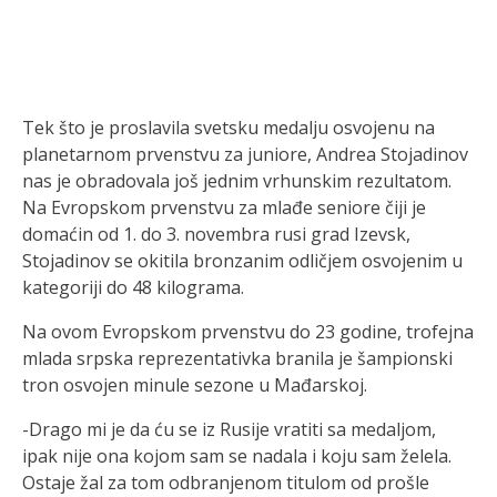
Tek što je proslavila svetsku medalju osvojenu na
planetarnom prvenstvu za juniore, Andrea Stojadinov
nas je obradovala još jednim vrhunskim rezultatom.
Na Evropskom prvenstvu za mlađe seniore čiji je
domaćin od 1. do 3. novembra rusi grad Izevsk,
Stojadinov se okitila bronzanim odličjem osvojenim u
kategoriji do 48 kilograma.
Na ovom Evropskom prvenstvu do 23 godine, trofejna
mlada srpska reprezentativka branila je šampionski
tron osvojen minule sezone u Mađarskoj.
-Drago mi je da ću se iz Rusije vratiti sa medaljom,
ipak nije ona kojom sam se nadala i koju sam želela.
Ostaje žal za tom odbranjenom titulom od prošle