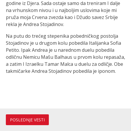
godine iz Djera. Sada ostaje samo da treniram I dalje
na vrhunskom nivou i u najboljim uslovima koje mi
pruža moja Crvena zvezda kao i Džudo savez Srbije
rekla je Andrea Stojadinov.
Na putu do trećeg stepenika pobedničkog postolja
Stojadinov je u drugom kolu pobedila Italijanka Sofia
Petito. Ipak Andrea je u narednom duelu pobedila
odličnu Nemicu Mašu Balhaus u prvom kolu repasaža,
a zatim I Izraelku Tamar Malca u duelu za odličje. Obe
takmičarke Andrea Stojadinov pobedila je iponom.
POSLEDNJE VESTI