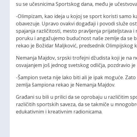
su se učesnicima Sportskog dana, među je učestvovalo 
-Olimpizam, kao ideja u kojoj se sport koristi samo k
obavezuje. Upravo ovakvi događaji i povodi služe ostv
spajanja različitosti, mesto pravljenja prijateljstava
poruku i angažujemo budućnost naše zemlje da se bav
rekao je Božidar Maljković, predsednik Olimpijskog k
Nemanja Majdov, srpski trofejni džudista koji je na
osvajanjem još jednog svetskog odličja, pozdravio je 
-Šampion sveta nije lako biti ali je ipak moguće. Zato
zemlja šampiona rekao je Nemanja Majdov.
Građani su bili u prilici da se oprobaju u različitim 
različitih sportskih saveza, da se takmiče u mnogob
edukativnim i kreativnim radionicama.