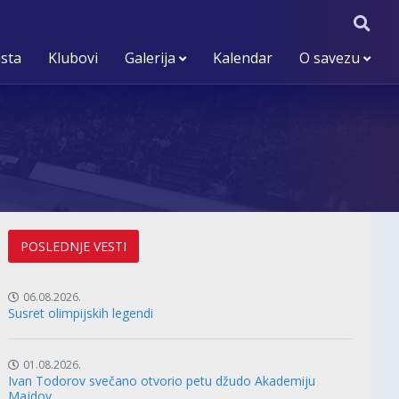
ista
Klubovi
Galerija
Kalendar
O savezu
POSLEDNJE VESTI
06.08.2026.
Susret olimpijskih legendi
01.08.2026.
Ivan Todorov svečano otvorio petu džudo Akademiju
Majdov