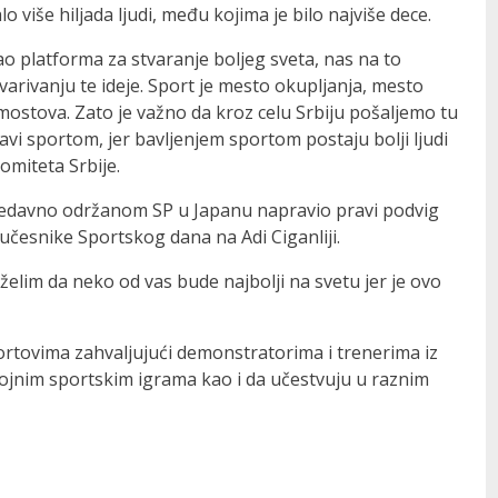
više hiljada ljudi, među kojima je bilo najviše dece.
ao platforma za stvaranje boljeg sveta, nas na to
arivanju te ideje. Sport je mesto okupljanja, mesto
 i mostova. Zato je važno da kroz celu Srbiju pošaljemo tu
i sportom, jer bavljenjem sportom postaju bolji ljudi
omiteta Srbije.
 nedavno održanom SP u Japanu napravio pravi podvig
učesnike Sportskog dana na Adi Ciganliji.
 želim da neko od vas bude najbolji na svetu jer je ovo
sportovima zahvaljujući demonstratorima i trenerima iz
rojnim sportskim igrama kao i da učestvuju u raznim