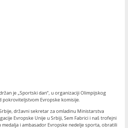
držan je „Sportski dan“, u organizaciji Olimpijskog
od pokroviteljstvom Evropske komisije.
rbije, državni sekretar za omladinu Ministarstva
cije Evropske Unije u Srbiji, Sem Fabrici i naš trofejni
 medalja i ambasador Evropske nedelje sporta, obratili