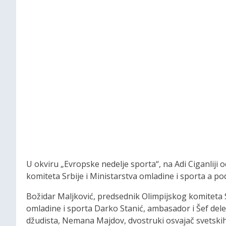
U okviru „Evropske nedelje sporta“, na Adi Ciganliji o
komiteta Srbije i Ministarstva omladine i sporta a p
Božidar Maljković, predsednik Olimpijskog komiteta S
omladine i sporta Darko Stanić, ambasador i Šef delega
džudista, Nemana Majdov, dvostruki osvajač svetskih