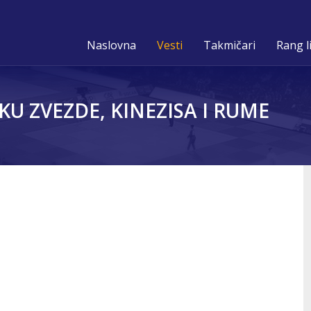
Naslovna
Vesti
Takmičari
Rang l
KU ZVEZDE, KINEZISA I RUME