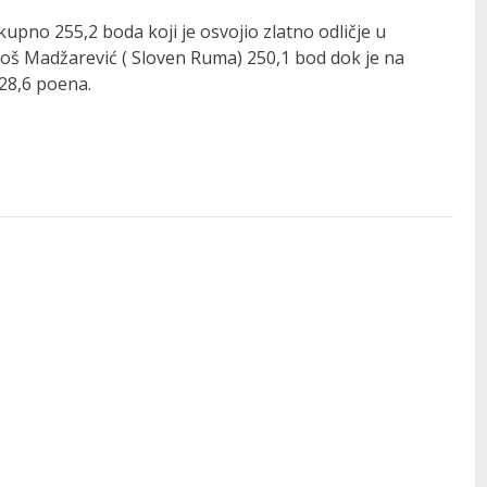
ukupno 255,2 boda koji je osvojio zlatno odličje u
Uroš Madžarević ( Sloven Ruma) 250,1 bod dok je na
28,6 poena.