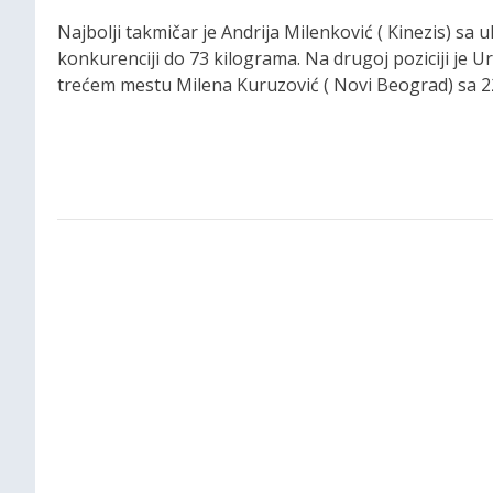
Najbolji takmičar je Andrija Milenković ( Kinezis) sa 
konkurenciji do 73 kilograma. Na drugoj poziciji je 
trećem mestu Milena Kuruzović ( Novi Beograd) sa 2