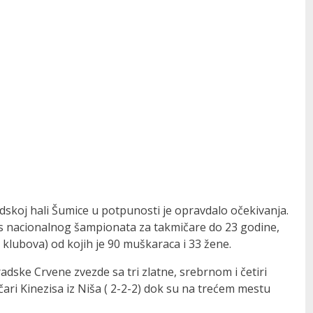
skoj hali Šumice u potpunosti je opravdalo očekivanja.
is nacionalnog šampionata za takmičare do 23 godine,
 klubova) od kojih je 90 muškaraca i 33 žene.
adske Crvene zvezde sa tri zlatne, srebrnom i četiri
ari Kinezisa iz Niša ( 2-2-2) dok su na trećem mestu