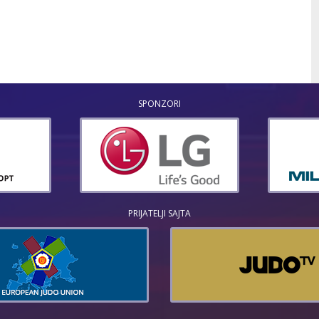
SPONZORI
PRIJATELJI SAJTA