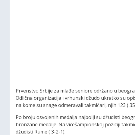
Prvenstvo Srbije za mlađe seniore održano u beograd
Odlična organizacija i vrhunski džudo ukratko su op
na kome su snage odmeravali takmičari, njih 123 ( 35
Po broju osvojenih medalja najbolji su džudisti beogr
bronzane medalje. Na vicešampionskoj poziciji takmič
džudisti Rume ( 3-2-1).