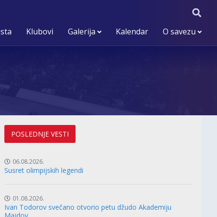
ista
Klubovi
Galerija
Kalendar
O savezu
POSLEDNJE VESTI
06.08.2026.
Susret olimpijskih legendi
01.08.2026.
Ivan Todorov svečano otvorio petu džudo Akademiju
Majdov