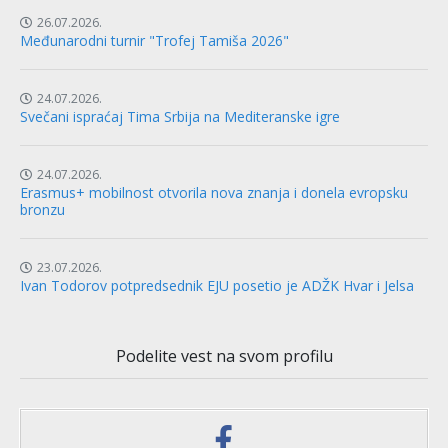
26.07.2026.
Međunarodni turnir "Trofej Tamiša 2026"
24.07.2026.
Svečani ispraćaj Tima Srbija na Mediteranske igre
24.07.2026.
Erasmus+ mobilnost otvorila nova znanja i donela evropsku
bronzu
23.07.2026.
Ivan Todorov potpredsednik EJU posetio je ADŽK Hvar i Jelsa
Podelite vest na svom profilu