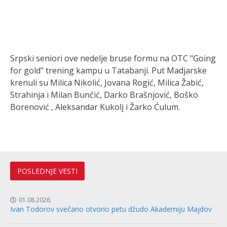
Srpski seniori ove nedelje bruse formu na OTC "Going
for gold" trening kampu u Tatabanji. Put Madjarske
krenuli su Milica Nikolić, Jovana Rogić, Milica Žabić,
Strahinja i Milan Bunčić, Darko Brašnjović, Boško
Borenović , Aleksandar Kukolj i Žarko Ćulum.
POSLEDNJE VESTI
01.08.2026.
Ivan Todorov svečano otvorio petu džudo Akademiju Majdov