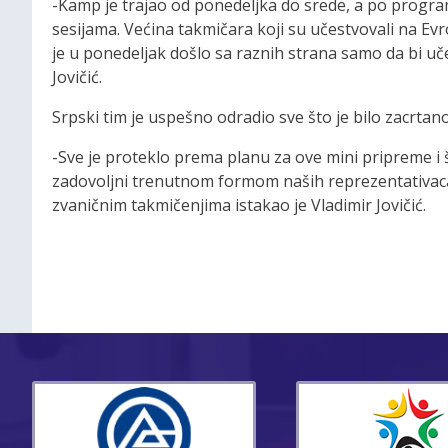
-Kamp je trajao od ponedeljka do srede, a po program
sesijama. Većina takmičara koji su učestvovali na E
je u ponedeljak došlo sa raznih strana samo da bi uč
Jovičić.
Srpski tim je uspešno odradio sve što je bilo zacrtan
-Sve je proteklo prema planu za ove mini pripreme i š
zadovoljni trenutnom formom naših reprezentativaca
zvaničnim takmičenjima istakao je Vladimir Jovičić.