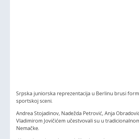
Srpska juniorska reprezentacija u Berlinu brusi fo
sportskoj sceni.
Andrea Stojadinov, Nadežda Petrović, Anja Obradov
Vladimirom Jovičićem učestvovali su u tradicionaln
Nemačke.