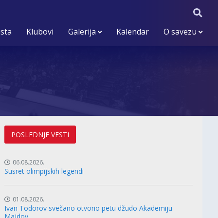
ista
Klubovi
Galerija
Kalendar
O savezu
POSLEDNJE VESTI
06.08.2026.
Susret olimpijskih legendi
01.08.2026.
Ivan Todorov svečano otvorio petu džudo Akademiju
Majdov