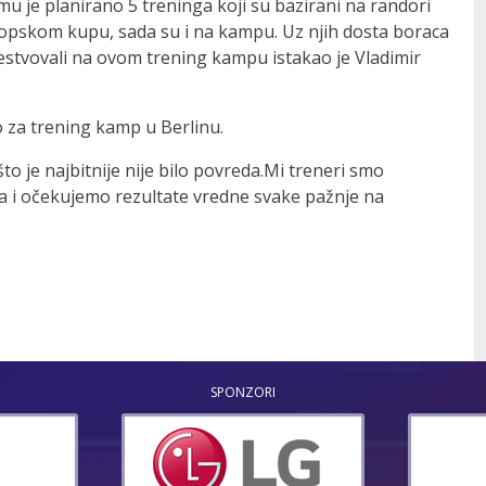
u je planirano 5 treninga koji su bazirani na randori
vropskom kupu, sada su i na kampu. Uz njih dosta boraca
estvovali na ovom trening kampu istakao je Vladimir
o za trening kamp u Berlinu.
to je najbitnije nije bilo povreda.Mi treneri smo
 i očekujemo rezultate vredne svake pažnje na
SPONZORI