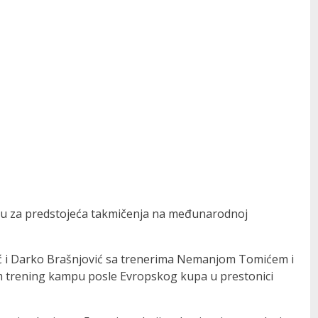
rmu za predstojeća takmičenja na međunarodnoj
ić i Darko Brašnjović sa trenerima Nemanjom Tomićem i
om trening kampu posle Evropskog kupa u prestonici