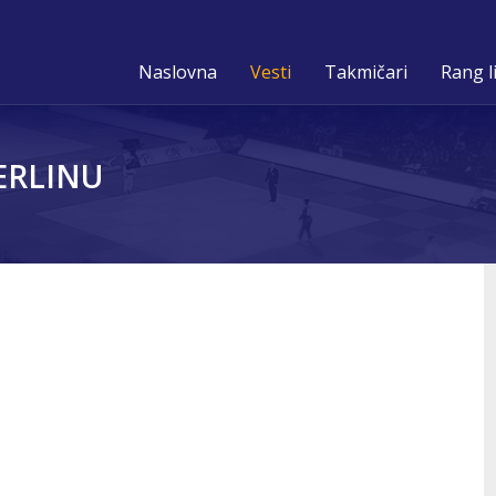
Naslovna
Vesti
Takmičari
Rang l
ERLINU