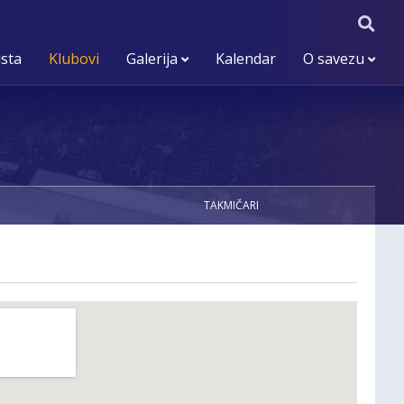
ista
Klubovi
Galerija
Kalendar
O savezu
TAKMIČARI