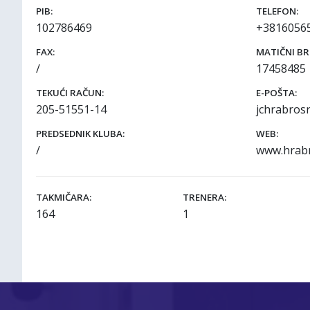
PIB:
TELEFON:
102786469
+3816056
FAX:
MATIČNI BR
17458485
TEKUĆI RAČUN:
E-POŠTA:
205-51551-14
jchrabros
PREDSEDNIK KLUBA:
WEB:
www.hrabr
TAKMIČARA:
TRENERA:
164
1