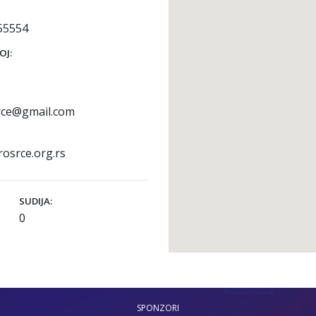
55554
OJ:
rce@gmail.com
osrce.org.rs
SUDIJA:
0
SPONZORI