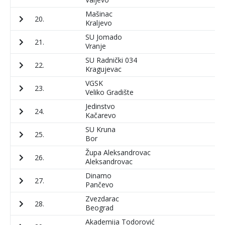
Mašinac
20.
8
Kraljevo
SU Jomado
21.
7
Vranje
SU Radnički 034
22.
1
Kragujevac
VGSK
23.
8
Veliko Gradište
Jedinstvo
24.
6
Kačarevo
SU Kruna
25.
8
Bor
Župa Aleksandrovac
26.
4
Aleksandrovac
Dinamo
27.
5
Pančevo
Zvezdarac
28.
7
Beograd
Akademija Todorović