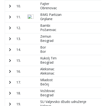
Fajter
10.
1
Obrenovac
BMG Partizan
11.
1
Gnjilane
Bambi
12.
1
Požarevac
Zemun
13.
1
Beograd
Bor
14.
1
Bor
Kukolj Tim
15.
1
Beograd
Aleksinac
16.
8
Aleksinac
Mladost
17.
6
Bečej
Voždovac
18.
5
Beograd
SU Valjevsko džudo udruženje
19.
6
Valjevo