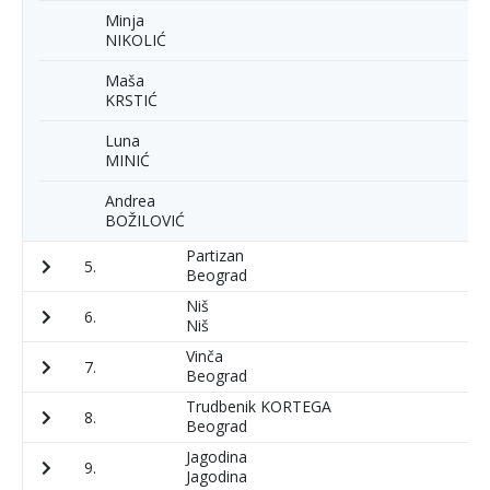
Minja
NIKOLIĆ
Maša
KRSTIĆ
Luna
MINIĆ
Andrea
BOŽILOVIĆ
Partizan
5.
9
Beograd
Niš
6.
1
Niš
Vinča
7.
1
Beograd
Trudbenik KORTEGA
8.
1
Beograd
Jagodina
9.
2
Jagodina