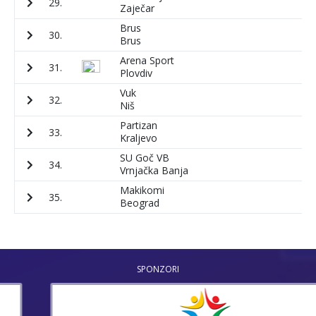
29.
5
Zaječar
Brus
30.
1
Brus
Arena Sport
31.
3
Plovdiv
Vuk
32.
8
Niš
Partizan
33.
2
Kraljevo
SU Goč VB
34.
3
Vrnjačka Banja
Makikomi
35.
1
Beograd
SPONZORI