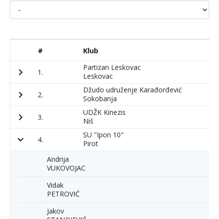
#
Klub
P
Partizan Leskovac
1.
2
Leskovac
Džudo udruženje Karađorđević
2.
2
Sokobanja
UDŽK Kinezis
3.
3
Niš
SU "Ipon 10"
4.
1
Pirot
Andrija
VUKOVOJAC
Vidak
PETROVIĆ
Jakov