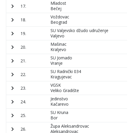
Mladost
17.
6
Bečej
Voždovac
18.
5
Beograd
SU Valjevsko džudo udruženje
19.
6
Valjevo
Mašinac
20.
8
Kraljevo
SU Jomado
21.
7
Vranje
SU Radnički 034
22.
1
Kragujevac
VGSK
23.
8
Veliko Gradište
Jedinstvo
24.
6
Kačarevo
SU Kruna
25.
8
Bor
Župa Aleksandrovac
26.
4
Aleksandrovac