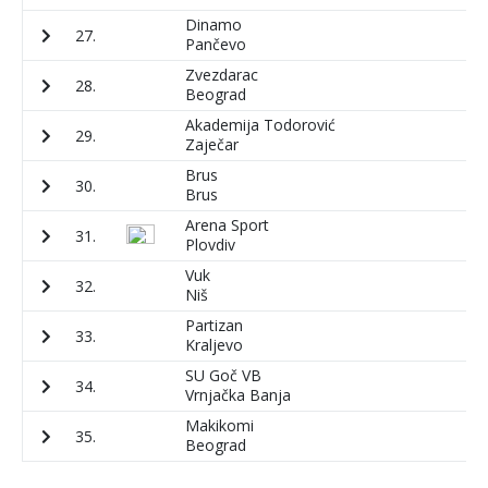
Dinamo
27.
5
Pančevo
Zvezdarac
28.
7
Beograd
Akademija Todorović
29.
5
Zaječar
Brus
30.
1
Brus
Arena Sport
31.
3
Plovdiv
Vuk
32.
8
Niš
Partizan
33.
2
Kraljevo
SU Goč VB
34.
3
Vrnjačka Banja
Makikomi
35.
1
Beograd