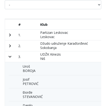
#
Klub
P
Partizan Leskovac
1.
2
Leskovac
Džudo udruženje Karađorđević
2.
2
Sokobanja
UDŽK Kinezis
3.
3
Niš
Uroš
BOROJA
Josif
PETROVIĆ
Đorđe
STEVANOVIĆ
Danilo