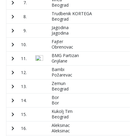
7.
1
Beograd
Trudbenik KORTEGA
8.
1
Beograd
Jagodina
9.
2
Jagodina
Fajter
10.
1
Obrenovac
BMG Partizan
11.
1
Gnjilane
Bambi
12.
1
Požarevac
Zemun
13.
1
Beograd
Bor
14.
1
Bor
Kukolj Tim
15.
1
Beograd
Aleksinac
16.
8
Aleksinac