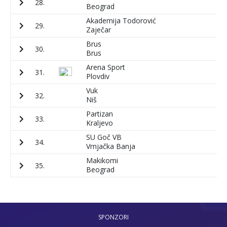
28.
7
Beograd
Akademija Todorović
29.
5
Zaječar
Brus
30.
1
Brus
Arena Sport
31.
3
Plovdiv
Vuk
32.
8
Niš
Partizan
33.
2
Kraljevo
SU Goč VB
34.
3
Vrnjačka Banja
Makikomi
35.
1
Beograd
SPONZORI