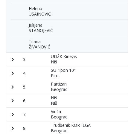
Helena
USAINOVIĆ
Julijana
STANOJEVIĆ
Tijana
ŽIVANOVIĆ
UDŽK Kinezis
3.
3
Niš
SU "Ipon 10"
4.
1
Pirot
Partizan
5.
9
Beograd
Niš
6.
1
Niš
Vinča
7.
1
Beograd
Trudbenik KORTEGA
8.
1
Beograd