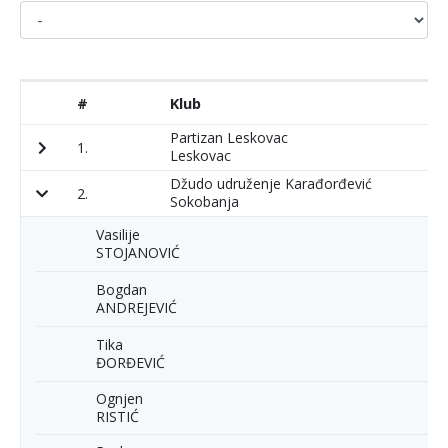
#
Klub
P
Partizan Leskovac
1.
2
Leskovac
Džudo udruženje Karađorđević
2.
2
Sokobanja
Vasilije
STOJANOVIĆ
Bogdan
ANDREJEVIĆ
Tika
ĐORĐEVIĆ
Ognjen
RISTIĆ