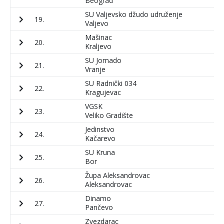
Beograd
SU Valjevsko džudo udruženje
19.
6
Valjevo
Mašinac
20.
8
Kraljevo
SU Jomado
21.
7
Vranje
SU Radnički 034
22.
1
Kragujevac
VGSK
23.
8
Veliko Gradište
Jedinstvo
24.
6
Kačarevo
SU Kruna
25.
8
Bor
Župa Aleksandrovac
26.
4
Aleksandrovac
Dinamo
27.
5
Pančevo
Zvezdarac