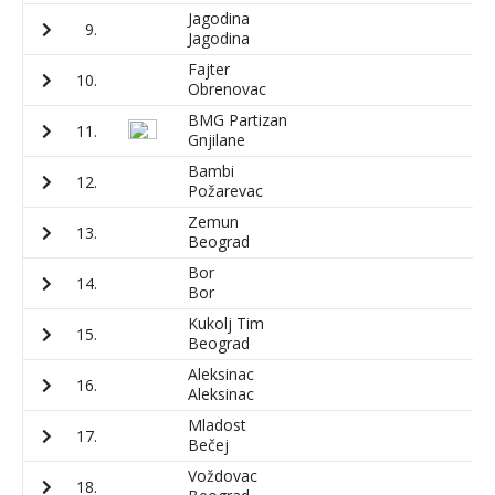
Jagodina
9.
2
Jagodina
Fajter
10.
1
Obrenovac
BMG Partizan
11.
1
Gnjilane
Bambi
12.
1
Požarevac
Zemun
13.
1
Beograd
Bor
14.
1
Bor
Kukolj Tim
15.
1
Beograd
Aleksinac
16.
8
Aleksinac
Mladost
17.
6
Bečej
Voždovac
18.
5