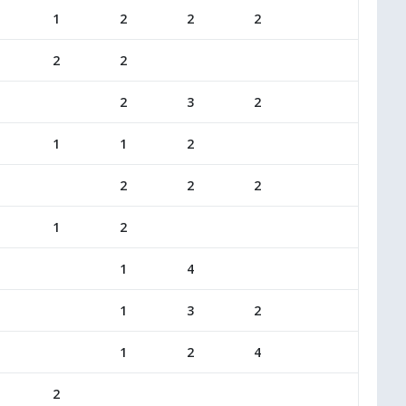
1
2
2
2
2
2
2
3
2
1
1
2
2
2
2
1
2
1
4
1
3
2
1
2
4
2