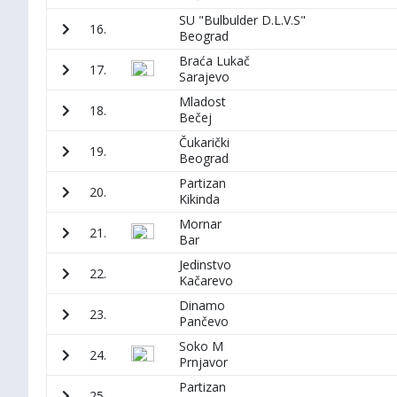
SU "Bulbulder D.L.V.S"
16.
Beograd
Braća Lukač
17.
Sarajevo
Mladost
18.
Bečej
Čukarički
19.
Beograd
Partizan
20.
Kikinda
Mornar
21.
Bar
Jedinstvo
22.
Kačarevo
Dinamo
23.
Pančevo
Soko M
24.
Prnjavor
Partizan
25.