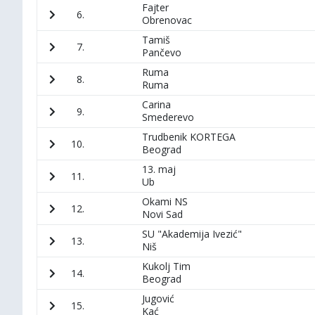
Fajter
6.
Obrenovac
Tamiš
7.
Pančevo
Ruma
8.
Ruma
Carina
9.
Smederevo
Trudbenik KORTEGA
10.
Beograd
13. maj
11.
Ub
Okami NS
12.
Novi Sad
SU "Akademija Ivezić"
13.
Niš
Kukolj Tim
14.
Beograd
Jugović
15.
Kać