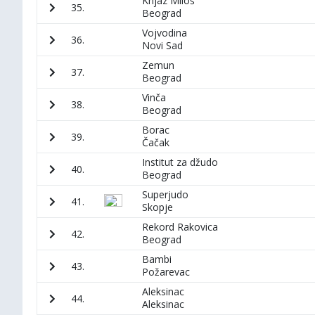
Knjaz Miloš
35.
Beograd
Vojvodina
36.
Novi Sad
Zemun
37.
Beograd
Vinča
38.
Beograd
Borac
39.
Čačak
Institut za džudo
40.
Beograd
Superjudo
41.
Skopje
Rekord Rakovica
42.
Beograd
Bambi
43.
Požarevac
Aleksinac
44.
Aleksinac