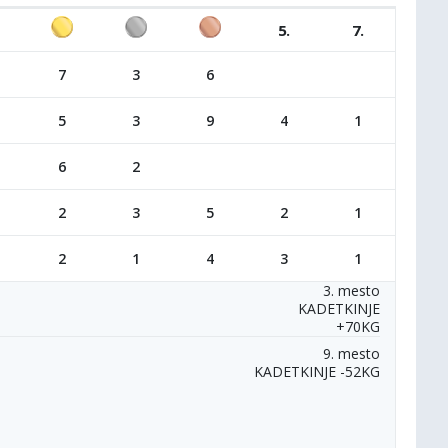
5.
7.
7
3
6
5
3
9
4
1
6
2
2
3
5
2
1
2
1
4
3
1
3. mesto
KADETKINJE
+70KG
9. mesto
KADETKINJE -52KG