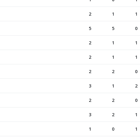
2
1
1
5
5
0
2
1
1
2
1
1
2
2
0
3
1
2
2
2
0
3
2
1
1
0
1