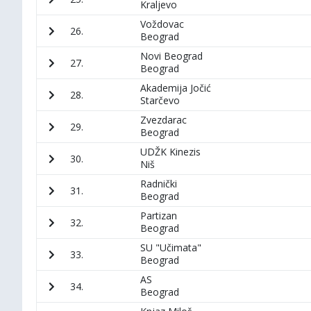
Kraljevo
Voždovac
26.
Beograd
Novi Beograd
27.
Beograd
Akademija Jočić
28.
Starčevo
Zvezdarac
29.
Beograd
UDŽK Kinezis
30.
Niš
Radnički
31.
Beograd
Partizan
32.
Beograd
SU "Učimata"
33.
Beograd
AS
34.
Beograd