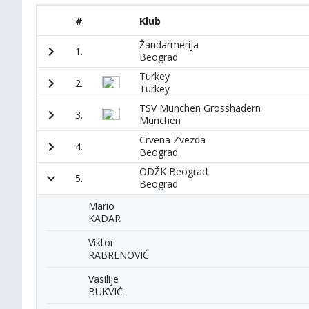
#
Klub
Žandarmerija
1.
Beograd
Turkey
2.
Turkey
TSV Munchen Grosshadern
3.
Munchen
Crvena Zvezda
4.
Beograd
ODŽK Beograd
5.
Beograd
Mario
KADAR
Viktor
RABRENOVIĆ
Vasilije
BUKVIĆ