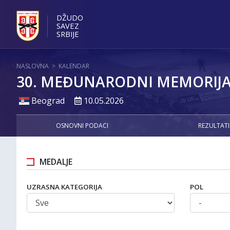
DŽUDO
SAVEZ
SRBIJE
NASLOVNA
>
KALENDAR
30. MEĐUNARODNI MEMORIJAL
Beograd
10.05.2026
OSNOVNI PODACI
REZULTATI
MEDALJE
UZRASNA KATEGORIJA
POL