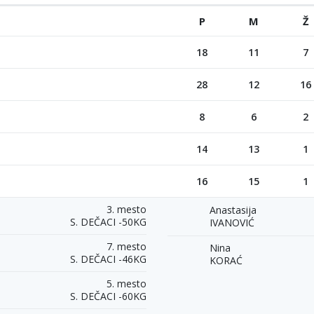
P
M
Ž
18
11
7
28
12
16
8
6
2
14
13
1
16
15
1
3. mesto
Anastasija
S. DEČACI -50KG
IVANOVIĆ
7. mesto
Nina
S. DEČACI -46KG
KORAĆ
5. mesto
S. DEČACI -60KG