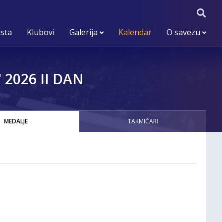
ista
Klubovi
Galerija
Kalendar
O savezu
2026 II DAN
MEDALJE
TAKMIČARI