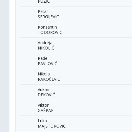
PUZIĆ
Petar
SERGIJEVIĆ
Konsantin
TODOROVIĆ
Andreja
NIKOLIĆ
Rade
PAVLOVIĆ
Nikola
RAKOČEVIĆ
Vukan
ĐEKOVIĆ
Viktor
GAŠPAR
Luka
MAJSTOROVIĆ