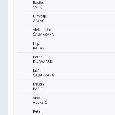
Rastko
CVIJIĆ
Dimitrije
GALAC
Aleksandar
ČABARKAPA
Filip
KAČAR
Petar
DUDVARSKI
Jakša
ČABARKAPA
Milutin
PAŠIĆ
Andrej
ALEKSIĆ
Petar