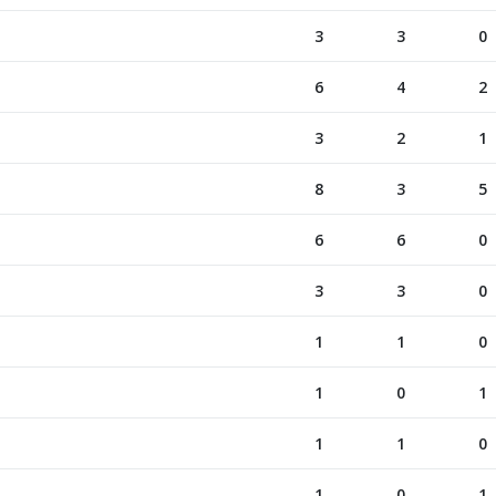
3
3
0
6
4
2
3
2
1
8
3
5
6
6
0
3
3
0
1
1
0
1
0
1
1
1
0
1
0
1