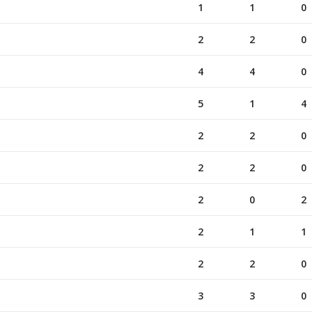
1
1
0
2
2
0
4
4
0
5
1
4
2
2
0
2
2
0
2
0
2
2
1
1
2
2
0
3
3
0