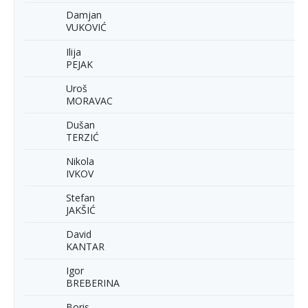
Damjan
VUKOVIĆ
Ilija
PEJAK
Uroš
MORAVAC
Dušan
TERZIĆ
Nikola
IVKOV
Stefan
JAKŠIĆ
David
KANTAR
Igor
BREBERINA
Boris