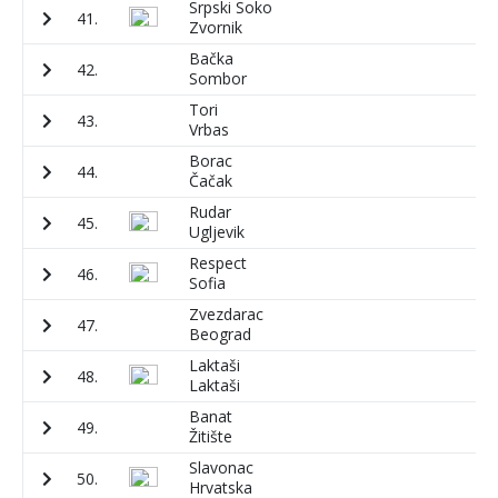
Srpski Soko
41.
7
Zvornik
Bačka
42.
9
Sombor
Tori
43.
8
Vrbas
Borac
44.
2
Čačak
Rudar
45.
2
Ugljevik
Respect
46.
2
Sofia
Zvezdarac
47.
1
Beograd
Laktaši
48.
2
Laktaši
Banat
49.
3
Žitište
Slavonac
50.
5
Hrvatska