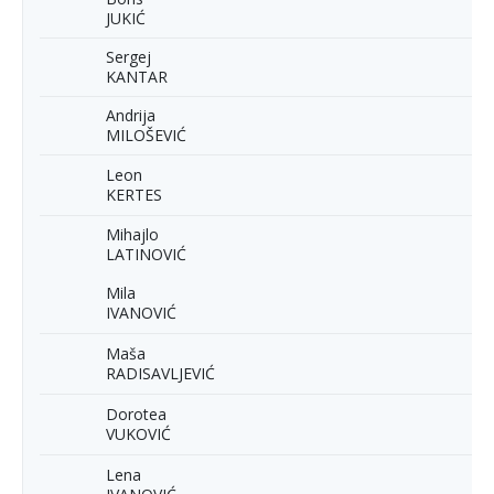
JUKIĆ
Sergej
KANTAR
Andrija
MILOŠEVIĆ
Leon
KERTES
Mihajlo
LATINOVIĆ
Mila
IVANOVIĆ
Maša
RADISAVLJEVIĆ
Dorotea
VUKOVIĆ
Lena