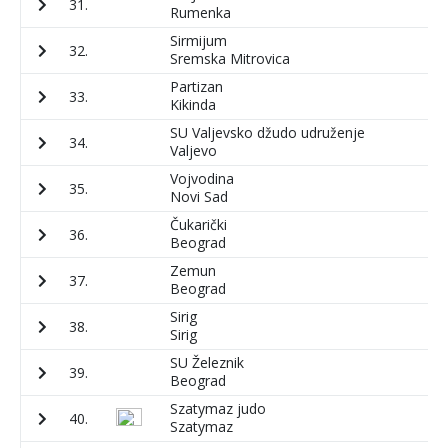
31.
1
Rumenka
Sirmijum
32.
4
Sremska Mitrovica
Partizan
33.
1
Kikinda
SU Valjevsko džudo udruženje
34.
4
Valjevo
Vojvodina
35.
6
Novi Sad
Čukarički
36.
9
Beograd
Zemun
37.
8
Beograd
Sirig
38.
2
Sirig
SU Železnik
39.
6
Beograd
Szatymaz judo
40.
7
Szatymaz