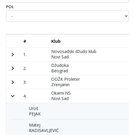
POL
#
Klub
P
Novosadski džudo klub
1.
2
Novi Sad
Džudoka
2.
3
Beograd
ODŽK Proleter
3.
2
Zrenjanin
Okami NS
4.
2
Novi Sad
Uroš
PEJAK
Matej
RADISAVLJEVIĆ