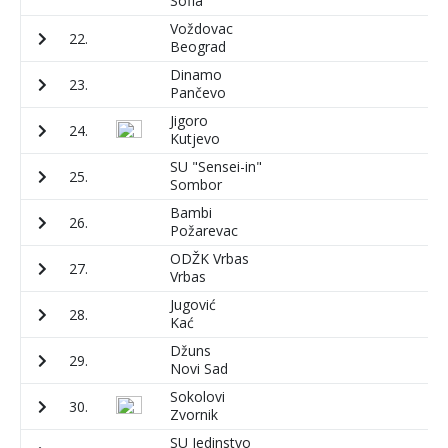
Sofia
Voždovac
22.
5
Beograd
Dinamo
23.
1
Pančevo
Jigoro
24.
4
Kutjevo
SU "Sensei-in"
25.
9
Sombor
Bambi
26.
6
Požarevac
ODŽK Vrbas
27.
5
Vrbas
Jugović
28.
1
Kać
Džuns
29.
7
Novi Sad
Sokolovi
30.
6
Zvornik
SU Jedinstvo