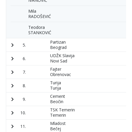
IVANOVIĆ
Mila
RADOŠEVIĆ
Teodora
STANKOVIĆ
Partizan
5.
1
Beograd
UDŽK Slavija
6.
2
Novi Sad
Fajter
7.
1
Obrenovac
Turija
8.
2
Turija
Cement
9.
1
Beočin
TSK Temerin
10.
1
Temerin
Mladost
11.
2
Bečej