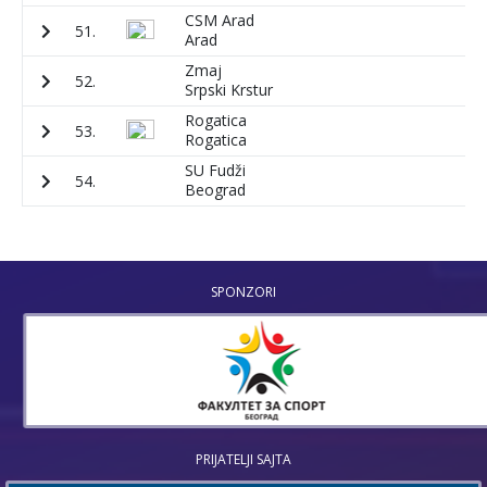
CSM Arad
51.
3
Arad
Zmaj
52.
3
Srpski Krstur
Rogatica
53.
7
Rogatica
SU Fudži
54.
3
Beograd
SPONZORI
PRIJATELJI SAJTA