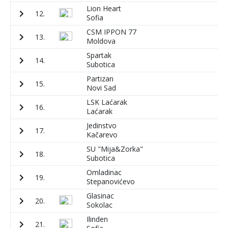
Lion Heart
12.
1
Sofia
CSM IPPON 77
13.
8
Moldova
Spartak
14.
1
Subotica
Partizan
15.
1
Novi Sad
LSK Laćarak
16.
1
Laćarak
Jedinstvo
17.
9
Kačarevo
SU "Mija&Zorka"
18.
1
Subotica
Omladinac
19.
1
Stepanovićevo
Glasinac
20.
4
Sokolac
Ilinden
21.
8