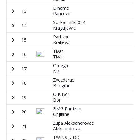
Dinamo
13.
5
Pančevo
SU Radnički 034
14.
7
Kragujevac
Partizan
15.
1
Kraljevo
Tivat
16.
4
Tivat
Omega
17.
1
Niš
Zvezdarac
18.
6
Beograd
OJK Bor
19.
4
Bor
BMG Partizan
20.
5
Gnjilane
Župa Aleksandrovac
21.
4
Aleksandrovac
TWINS JUDO