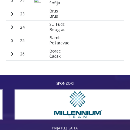
22.
5
Sofija
Brus
23.
2
Brus
SU Fudži
24.
3
Beograd
Bambi
25.
2
Požarevac
Borac
26.
5
Čačak
SPONZORI
PRIJATELJI SAJTA