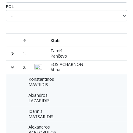
POL
#
Klub
P
Tamiš
1.
1
Pančevo
EOS ACHARNON
2.
1
Atina
Konstantinos
MAVRIDIS
Alxandros
LAZARIDIS
Ioannis
MATSARIDIS
Alexandros
RAPTOPULOS