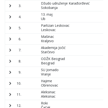
Džudo udruženje Karađorđević
3.
1
Sokobanja
13. maj
4.
9
Ub
Partizan Leskovac
5.
1
Leskovac
Mašinac
6.
1
Kraljevo
Akademija Jočić
7.
1
Starčevo
ODŽK Beograd
8.
5
Beograd
SU Jomado
9.
5
Vranje
Hajime
10.
5
Obrenovac
Aleksinac
11.
5
Aleksinac
Roki
12.
7
Čačak