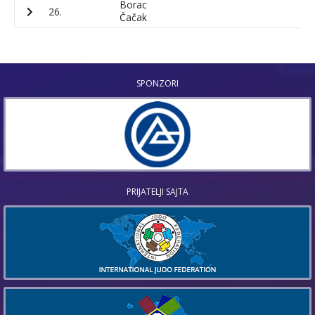
Borac
26.
5
Čačak
SPONZORI
PRIJATELJI SAJTA