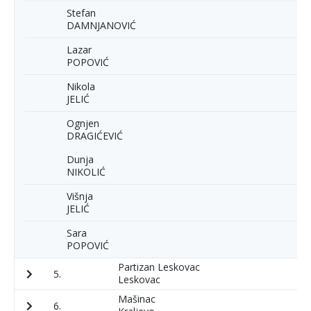
Stefan
DAMNJANOVIĆ
Lazar
POPOVIĆ
Nikola
JELIĆ
Ognjen
DRAGIĆEVIĆ
Dunja
NIKOLIĆ
Višnja
JELIĆ
Sara
POPOVIĆ
Partizan Leskovac
5.
1
Leskovac
Mašinac
6.
1