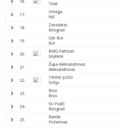
16.
4
Tivat
Omega
17.
1
Niš
Zvezdarac
18.
6
Beograd
OJK Bor
19.
4
Bor
BMG Partizan
20.
5
Gnjilane
Župa Aleksandrovac
21.
4
Aleksandrovac
TWINS JUDO
22.
5
Sofija
Brus
23.
2
Brus
SU Fudži
24.
3
Beograd
Bambi
25.
2
Požarevac