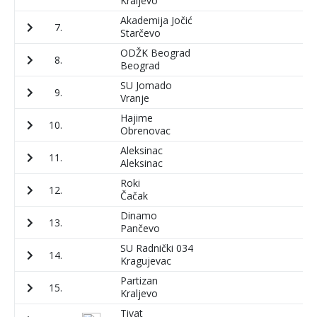
Kraljevo
Akademija Jočić
7.
1
Starčevo
ODŽK Beograd
8.
5
Beograd
SU Jomado
9.
5
Vranje
Hajime
10.
5
Obrenovac
Aleksinac
11.
5
Aleksinac
Roki
12.
7
Čačak
Dinamo
13.
5
Pančevo
SU Radnički 034
14.
7
Kragujevac
Partizan
15.
1
Kraljevo
Tivat