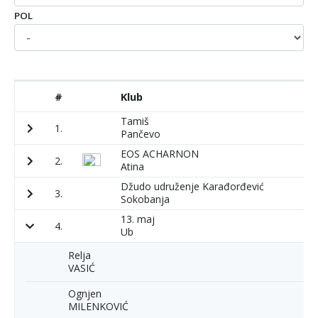
POL
#
Klub
P
Tamiš
1.
1
Pančevo
EOS ACHARNON
2.
1
Atina
Džudo udruženje Karađorđević
3.
1
Sokobanja
13. maj
4.
9
Ub
Relja
VASIĆ
Ognjen
MILENKOVIĆ