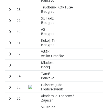
Pančevo
Trudbenik KORTEGA
28.
6
Beograd
SU Fudži
29.
6
Beograd
AS
30.
1
Beograd
Kukolj Tim
31.
5
Beograd
VGSK
32.
7
Veliko Gradište
Mladost
33.
5
Bečej
Tamiš
34.
1
Pančevo
Halsnæs Judo
35.
1
Frederiksværk
Akademija Todorović
36.
3
Zaječar
SU Kruna