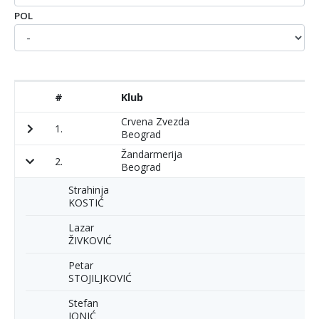
POL
#
Klub
P
Crvena Zvezda
1.
3
Beograd
Žandarmerija
2.
1
Beograd
Strahinja
KOSTIĆ
Lazar
ŽIVKOVIĆ
Petar
STOJILJKOVIĆ
Stefan
JONIĆ