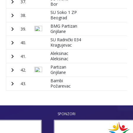
37.
3
Bor
SU Soko 1 ZP
38.
3
Beograd
BMG Partizan
39.
5
Gnjilane
SU Radnički 034
40.
6
Kragujevac
Aleksinac
41.
1
Aleksinac
Partizan
42.
2
Gnjilane
Bambi
43.
4
Požarevac
SPONZORI