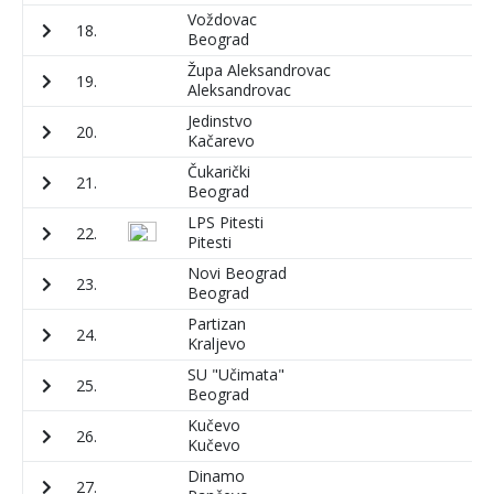
Voždovac
18.
8
Beograd
Župa Aleksandrovac
19.
6
Aleksandrovac
Jedinstvo
20.
3
Kačarevo
Čukarički
21.
8
Beograd
LPS Pitesti
22.
6
Pitesti
Novi Beograd
23.
3
Beograd
Partizan
24.
3
Kraljevo
SU "Učimata"
25.
5
Beograd
Kučevo
26.
2
Kučevo
Dinamo
27.
5