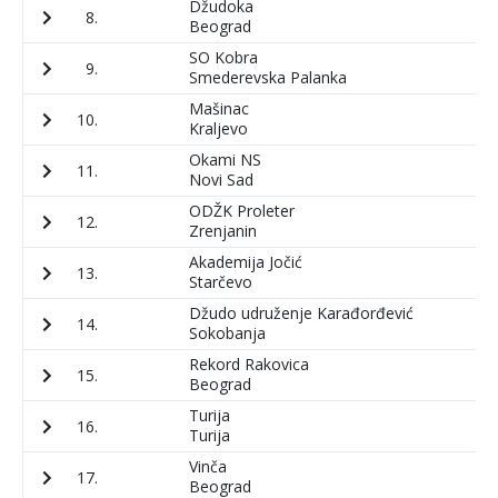
Džudoka
8.
1
Beograd
SO Kobra
9.
8
Smederevska Palanka
Mašinac
10.
9
Kraljevo
Okami NS
11.
7
Novi Sad
ODŽK Proleter
12.
5
Zrenjanin
Akademija Jočić
13.
5
Starčevo
Džudo udruženje Karađorđević
14.
5
Sokobanja
Rekord Rakovica
15.
8
Beograd
Turija
16.
4
Turija
Vinča
17.
6
Beograd